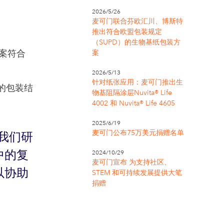
2026/5/26
麦可门联合芬欧汇川、博斯特
推出符合欧盟包装规定
（SUPD）的生物基纸包装方
案符合
案
2026/5/13
针对纸张应用：麦可门推出生
的包装结
物基阻隔涂层Nuvita® Life
4002 和 Nuvita® Life 4605
2025/6/19
麦可门公布75万美元捐赠名单
我们研
2024/10/29
中的复
麦可门宣布 为支持社区、
以协助
STEM 和可持续发展提供大笔
捐赠