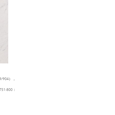
/904），
1-800：