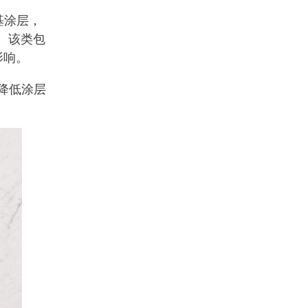
基涂层，
。该类包
影响。
降低涂层