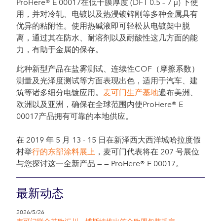
ProHere® E 00017在低干膜厚度 (DFT 0.5 – 7 µ) 下使
用，并对冷轧、电镀以及热浸镀锌刚等多种金属具有
优异的粘附性。使用热碱液即可轻松从电镀架中脱
离，通过其在防水、耐溶剂以及耐酸性这几方面的能
力，有助于金属的保存。
此种新型产品在盐雾测试、连续性COF（摩擦系数）
测量及光泽度测试等方面表现出色，适用于汽车、建
筑等诸多细分电镀应用。
麦可门生产基地
遍布美洲、
欧洲以及亚洲，确保在全球范围内使ProHere® E
00017产品拥有可靠的本地供应。
在 2019 年 5 月 13 - 15 日在新泽西大西洋城哈拉度假
村举
行的东部涂料展上
，麦可门代表将在 207 号展位
与您探讨这一全新产品 — — ProHere® E 00017。
最新动态
2026/5/26