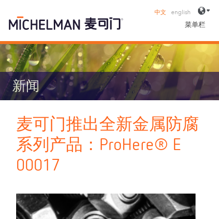
中文
english
菜单栏
新闻
麦可门推出全新金属防腐
系列产品：ProHere® E
00017