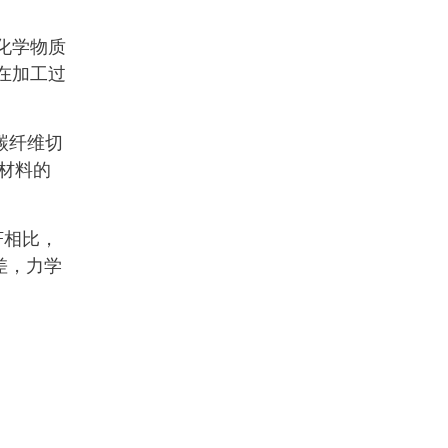
化学物质
在加工过
碳纤维切
合材料的
F相比，
差，力学