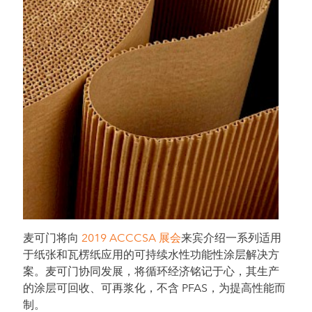
麦可门将向
2019 ACCCSA 展会
来宾介绍一系列适用
于纸张和瓦楞纸应用的可持续水性功能性涂层解决方
案。麦可门协同发展，将循环经济铭记于心，其生产
的涂层可回收、可再浆化，不含 PFAS，为提高性能而
制。